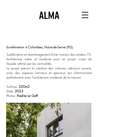
Surélévation à Colombes, Hauts-de-Seine (92)
Surélévation et réaménagement d'une maison des années 70.
Architecture sobre et moderne pour ce projet, corps de
façade rythmé par les verticalités.
Le projet prévoit la création des volumes intérieurs ouverts,
avec des espaces lumineux et spacieux qui s'harmonisent
parfaitement avec l'architecture moderne de la maison.
Surface:
220m2
Date:
2023
Photos:
Pauline
Le Goff