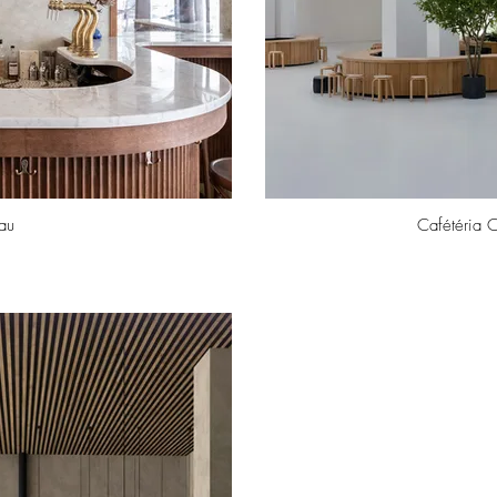
au
Cafétéria C